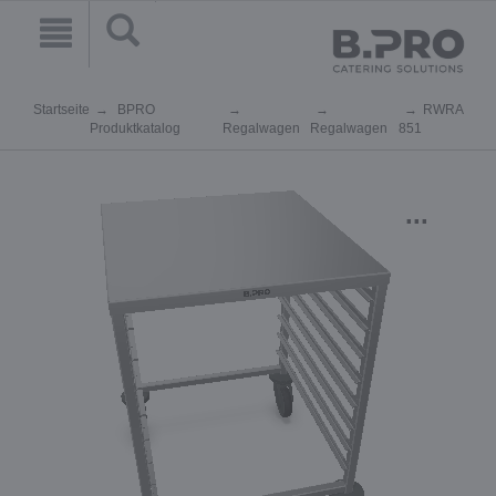
Startseite
BPRO
RWRA
Produktkatalog
Regalwagen
Regalwagen
851
...