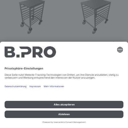
RWRA 850
RWRA 851
Best.-Nr. 367601
Best.-Nr. 367602
Konfigurieren
Konfigurieren
Impressum und Datenschutz
Kontakt
Rechtliche Hinweise
© B.PRO Catering Solutions 2022