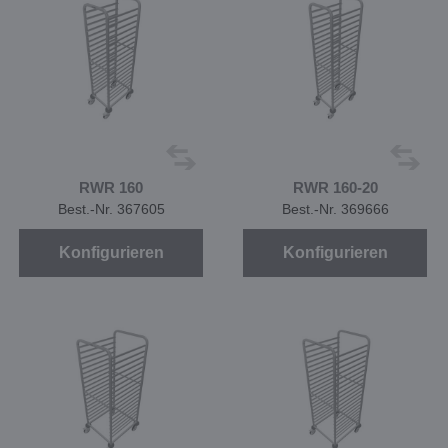
RWR 160
RWR 160-20
Best.-Nr. 367605
Best.-Nr. 369666
Konfigurieren
Konfigurieren