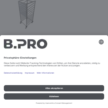
RWR SK-161
Best.-Nr. 367610
Konfigurieren
Impressum und Datenschutz
Kontakt
Rechtliche Hinweise
© B.PRO Catering Solutions 2022