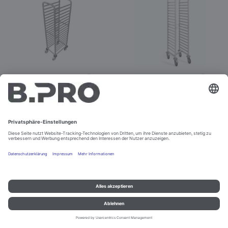
RWR 160
RWRR 160
Best.-Nr. 367605
Best.-Nr. 392791
Konfigurieren
Konfigurieren
Impressum und Datenschutz
Kontakt
Rechtliche Hinweise
© B.PRO Catering Solutions 2022