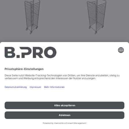
RWR 160-20
RWR 161-20
Best.-Nr. 369666
Best.-Nr. 369665
Konfigurieren
Konfigurieren
Impressum und Datenschutz
Kontakt
Rechtliche Hinweise
© B.PRO Catering Solutions 2022