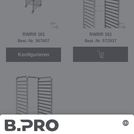
RWRR 161
RWRR 161
Best.-Nr. 367607
Best.-Nr. 572937
Konfigurieren