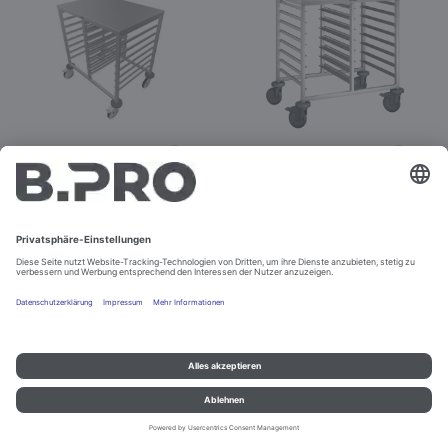
RWRA 852
RWRA 852
Best.-Nr. 367603
Best.-Nr. 572930
Konfigurieren
Impressum und Datenschutz
Kontakt
Rechtliche Hinweise
© B.PRO Catering Solutions 2022