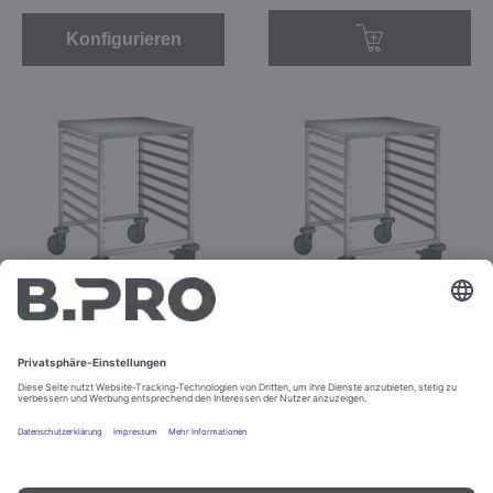
Konfigurieren
RWRA 851
RWRA 851/900
Best.-Nr. 572928
Best.-Nr. 569967