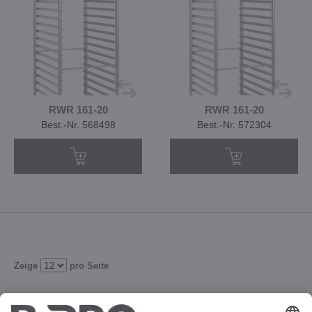
RWR 161-20
RWR 161-20
Best.-Nr. 568498
Best.-Nr. 572304
Zeige
pro Seite
1
2
3