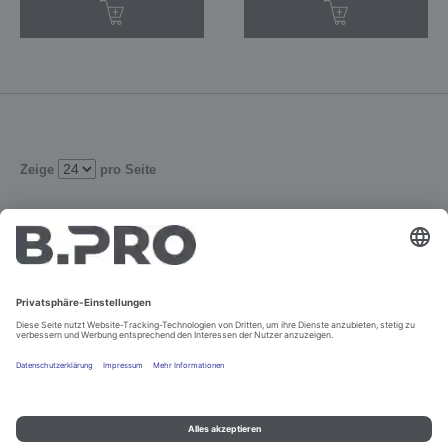
Zeige
pro Seite
1
2
3
Verfeinern