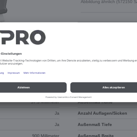
Abbildung ähnlich (572150 
DOKUMENTE
3D-ANIMATION
57.5 Millimeter
Außenmaß Höhe
Ja
Anzahl Auflagen/Sicken
Ja
Außenmaß Tiefe
900 Millimeter
Außenmaß Breite