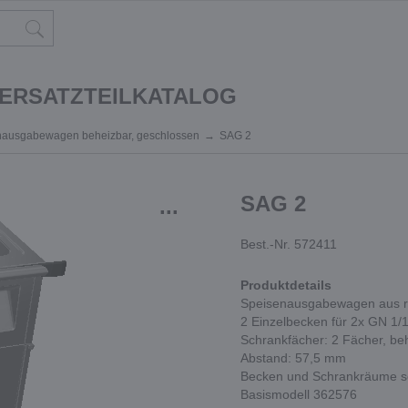
 ERSATZTEILKATALOG
nausgabewagen beheizbar, geschlossen
SAG 2
SAG 2
...
Best.-Nr. 572411
Produktdetails
Speisenausgabewagen aus ro
2 Einzelbecken für 2x GN 1/
Schrankfächer: 2 Fächer, beh
Abstand: 57,5 mm
Becken und Schrankräume se
Basismodell 362576