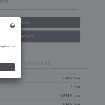
SAG 2)
Konfigurieren
In den Warenkorb
ERSATZTEILE
965 Millimeter
6 Paar
714 Millimeter
936 Millimeter