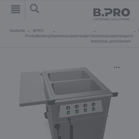
Startseite
BPRO
Produktkatalog
Speisenausgabewagen
Speisenausgabewagen
2
beheizbar, geschlossen
...