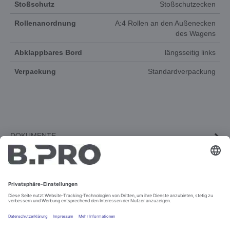
Stoßschutz
Stoßschutzecken
Rollenanordnung
A:4 Rollen an den Außenecken
des Wagens
Abklappbares Bord
längsseitig links
Verpackung
Standardverpackung
DOKUMENTE
3D-ANIMATION
ERSATZTEILE