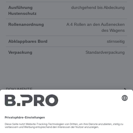
Ausführung
durchgehend bis Abdeckung
Hustenschutz
Rollenanordnung
A:4 Rollen an den Außenecken
des Wagens
Abklappbares Bord
stirnseitig
Verpackung
Standardverpackung
DOKUMENTE
3D-ANIMATION