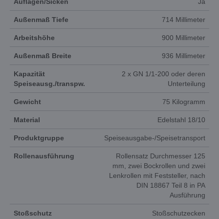
Auflagen/Sicken
Ja
Außenmaß Tiefe
714 Millimeter
Arbeitshöhe
900 Millimeter
Außenmaß Breite
936 Millimeter
Kapazität
2 x GN 1/1-200 oder deren
Speiseausg./transpw.
Unterteilung
Gewicht
75 Kilogramm
Material
Edelstahl 18/10
Produktgruppe
Speiseausgabe-/Speisetransport
Rollenausführung
Rollensatz Durchmesser 125
mm, zwei Bockrollen und zwei
Lenkrollen mit Feststeller, nach
DIN 18867 Teil 8 in PA
Ausführung
Stoßschutz
Stoßschutzecken