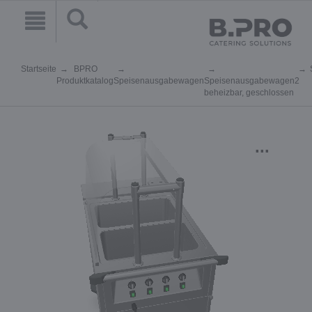
Startseite
BPRO
Produktkatalog
Speisenausgabewagen
Speisenausgabewagen
2
beheizbar, geschlossen
...