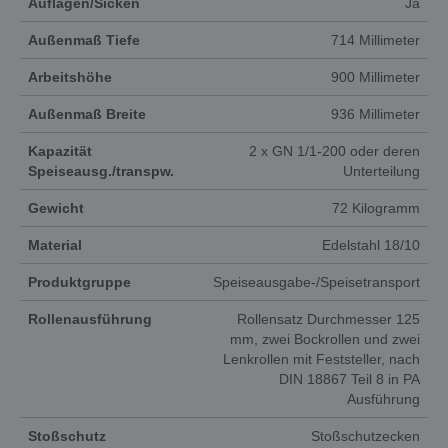
Auflagen/Sicken
Ja
Außenmaß Tiefe
714 Millimeter
Arbeitshöhe
900 Millimeter
Außenmaß Breite
936 Millimeter
Kapazität
2 x GN 1/1-200 oder deren
Speiseausg./transpw.
Unterteilung
Gewicht
72 Kilogramm
Material
Edelstahl 18/10
Produktgruppe
Speiseausgabe-/Speisetransport
Rollenausführung
Rollensatz Durchmesser 125
mm, zwei Bockrollen und zwei
Lenkrollen mit Feststeller, nach
DIN 18867 Teil 8 in PA
Ausführung
Stoßschutz
Stoßschutzecken