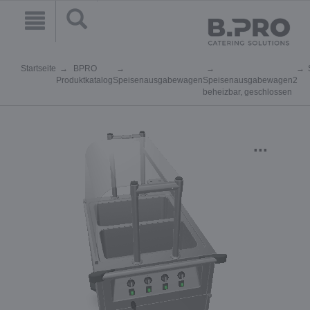
Startseite
BPRO
Produktkatalog
Speisenausgabewagen
Speisenausgabewagen
2
beheizbar, geschlossen
...