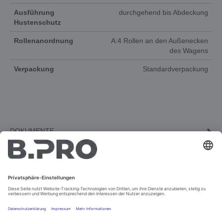
Ausführung
durchgehend bis Abdeckung
Hustenschutz
Rollenanordnung
A:4 Rollen an den Außenecken
des Wagens
Verpackung
Standardverpackung
DOKUMENTE
3D-ANIMATION
ERSATZTEILE