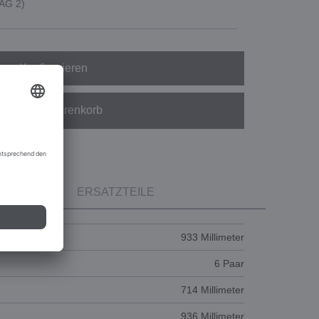
SAG 2)
Konfigurieren
In den Warenkorb
ERSATZTEILE
933 Millimeter
6 Paar
714 Millimeter
936 Millimeter