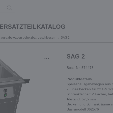
 ERSATZTEILKATALOG
nausgabewagen beheizbar, geschlossen
SAG 2
SAG 2
...
Best.-Nr. 574473
Produktdetails
Speisenausgabewagen aus ro
2 Einzelbecken für 2x GN 1/
Schrankfächer: 2 Fächer, beh
Abstand: 57,5 mm
Becken und Schrankräume se
Basismodell 362576