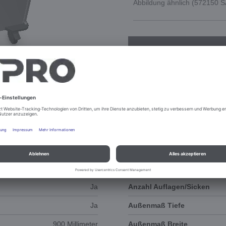
Abbildung ähnlich (572150 
DOKUMENTE
3D-ANIMATION
57.5 Millimeter
Außenmaß Höhe
Ja
Anzahl Auflagen/Sicken
Ja
Außenmaß Tiefe
900 Millimeter
Außenmaß Breite