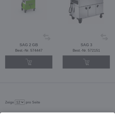
SAG 2 GB
SAG 3
Best.-Nr. 574447
Best.-Nr. 572151
Zeige
pro Seite