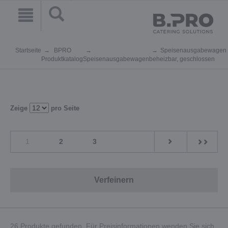
Startseite
BPRO
Speisenausgabewagen
Produktkatalog
Speisenausgabewagen
beheizbar, geschlossen
Zeige
pro Seite
1
2
3
Verfeinern
26 Produkte gefunden. Für Preisinformationen wenden Sie sich