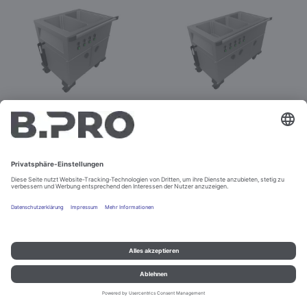
SAG L-2
SAG L-3
Best.-Nr. 380423
Best.-Nr. 380424
Konfigurieren
Konfigurieren
Impressum und Datenschutz
Kontakt
Rechtliche Hinweise
© B.PRO Catering Solutions 2022