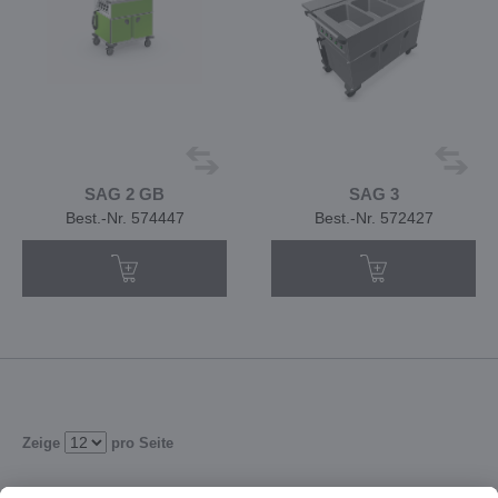
SAG 2 GB
SAG 3
Best.-Nr. 574447
Best.-Nr. 572427
Zeige
pro Seite