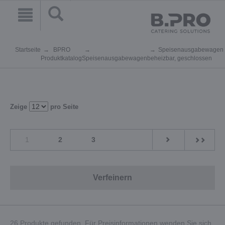
Startseite
BPRO
Speisenausgabewagen
Produktkatalog
Speisenausgabewagen
beheizbar, geschlossen
Zeige
pro Seite
1
2
3
Verfeinern
26 Produkte gefunden. Für Preisinformationen wenden Sie sich