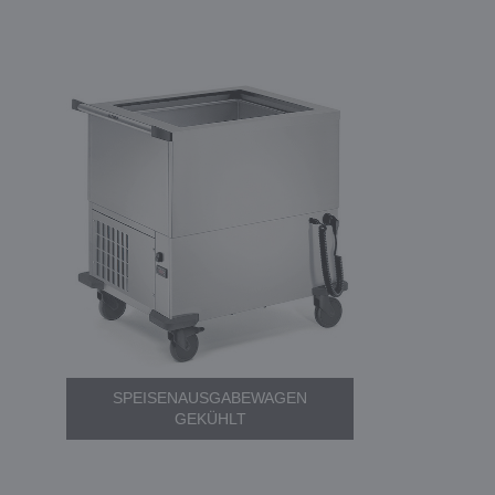
SPEISENAUSGABEWAGEN
GEKÜHLT