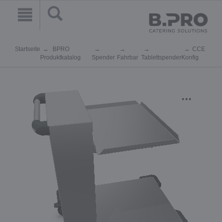
Startseite
BPRO
CCE
Produktkatalog
Spender
Fahrbar
Tablettspender
Konfig
...