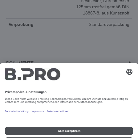
Feststeller, Durchmesser
125mm rostfrei gemäß DIN
18867-8, aus Kunststoff
Verpackung
Standardverpackung
DOKUMENTE
3D-ANIMATION
ERSATZTEILE
Impressum und Datenschutz
Kontakt
Rechtliche Hinweise