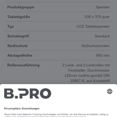
Produktgruppe
Spender
Tablettgröße
530 x 370 quer
Typ
CCE Tablettspender
Schiebegriff
Standard
Stoßschutz
Stoßschutzecken
Abstapelhöhe
900 mm
Rollenausführung
2 Lenk- und 2 Lenkrollen mit
Feststeller, Durchmesser
125mm rostfrei gemäß DIN
18867-8, aus Kunststoff
Verpackung
Standardverpackung