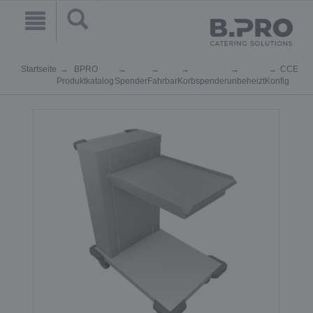
Startseite
BPRO
CCE
Produktkatalog
Spender
Fahrbar
Korbspender
unbeheizt
Konfig