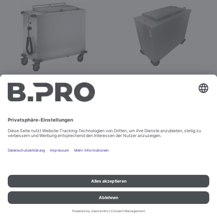
2 SHVS 26
Spezialspender 2 SHVS
Best.-Nr. 574902
26
Best.-Nr. 383371
Konfigurieren
Impressum und Datenschutz
Kontakt
Rechtliche Hinweise
© B.PRO Catering Solutions 2022