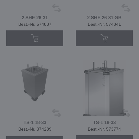
2 SHE 26-31
2 SHE 26-31 GB
Best.-Nr. 574837
Best.-Nr. 574841
TS-1 18-33
TS-1 18-33
Best.-Nr. 374289
Best.-Nr. 573774