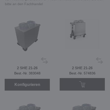
bitte an den Fachhandel
2 SHE 21-26
2 SHE 21-26
Best.-Nr. 383048
Best.-Nr. 574836
Konfigurieren