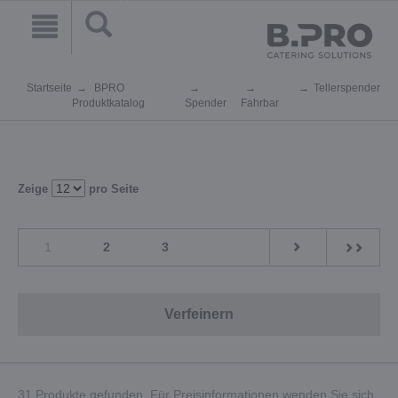
Startseite
BPRO
Tellerspender
Produktkatalog
Spender
Fahrbar
Zeige
pro Seite
1
2
3
Verfeinern
31 Produkte gefunden. Für Preisinformationen wenden Sie sich