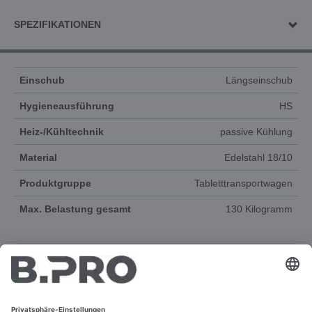
SPEZIFIKATIONEN
Einschub
Längseinschub
Hygieneausführung
HS
Heiz-/Kühltechnik
passive Kühlung
Material
Edelstahl 18/10
Produktgruppe
Tabletttransportwagen
Max. Belastung gesamt
130 Kilogramm
DOKUMENTE