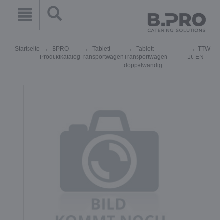
Startseite
BPRO
Tablett
Tablett-
TTW
Produktkatalog
Transportwagen
Transportwagen
16 EN
doppelwandig