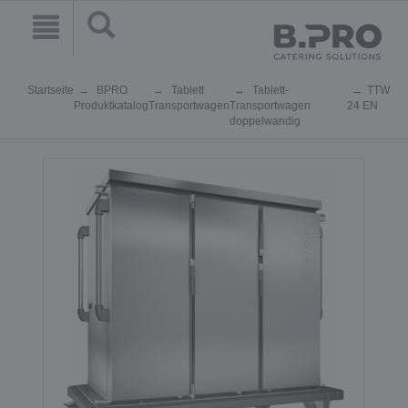
Startseite
BPRO
Tablett
Tablett-
TTW
Produktkatalog
Transportwagen
Transportwagen
24 EN
doppelwandig