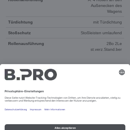
Außenecken des
Wagens
Türdichtung
mit Türdichtung
Stoßschutz
Stoßleisten umlaufend
Rollenausführung
2Bo 2Le
st.verz.Stand.ber
DOKUMENTE
ERSATZTEILE