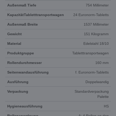
Außenmaß Tiefe
754 Millimeter
KapazitätTabletttransportwagen
24 Euronorm-Tabletts
Außenmaß Breite
1537 Millimeter
Gewicht
151 Kilogramm
Material
Edelstahl 18/10
Produktgruppe
Tabletttransportwagen
Rollendurchmesser
160 mm
Seitenwandausführung
f. Euronorm-Tabletts
Ausführung
Doppelwandig
Verpackung
Standardverpackung
Palette
Hygieneausführung
HS
Rollenanordnung
A: 4 Rollen an den