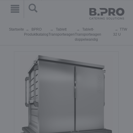
Startseite
BPRO
Tablett
Tablett-
TTW
Produktkatalog
Transportwagen
Transportwagen
32 U
doppelwandig