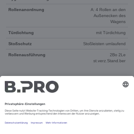
Rollenanordnung
A: 4 Rollen an den
Außenecken des
Wagens
Türdichtung
mit Türdichtung
Stoßschutz
Stoßleisten umlaufend
Rollenausführung
2Bo 2Le
st.verz.Stand.ber
DOKUMENTE
ERSATZTEILE