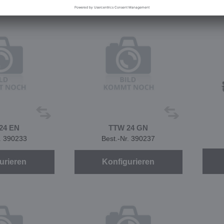
24 EN
TTW 24 GN
r. 390233
Best.-Nr. 390237
urieren
Konfigurieren