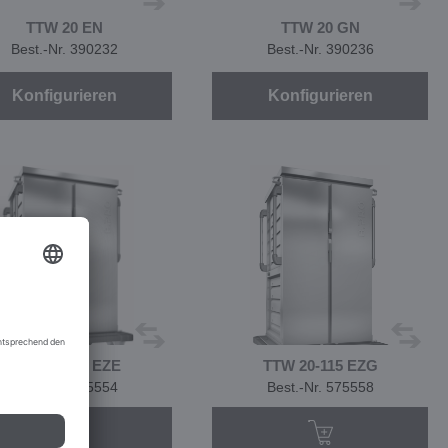
TTW 20 EN
TTW 20 GN
Best.-Nr. 390232
Best.-Nr. 390236
Konfigurieren
Konfigurieren
TTW 20-115 EZE
TTW 20-115 EZG
Best.-Nr. 575554
Best.-Nr. 575558