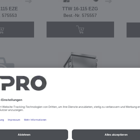
-115 EZE
TTW 16-115 EZG
r. 575553
Best.-Nr. 575557
 20 U
TTW 20-115 EEU
r. 390240
Best.-Nr. 575562
urieren