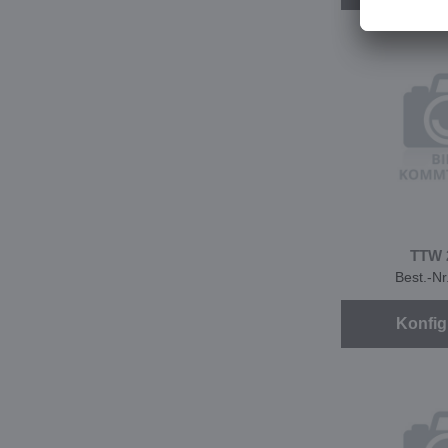
TTW 
Best.-N
Konfig