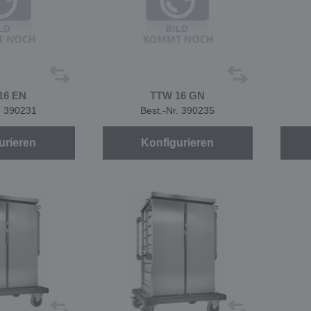
16 EN
TTW 16 GN
. 390231
Best.-Nr. 390235
urieren
Konfigurieren