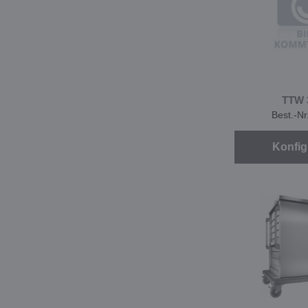
TTW 
Best.-N
Konfig