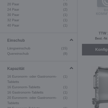
20 Paar
(3)
24 Paar
(2)
30 Paar
(1)
32 Paar
(1)
40 Paar
(1)
TTW 
Best.-Nr
Einschub
Längseinschub
(15)
Konfig
Quereinschub
(8)
Kapazität
16 Euronorm- oder Gastronorm-
(1)
Tabletts
16 Euronorm-Tabletts
(1)
16 Gastronorm-Tabletts
(1)
20 Euronorm- oder Gastronorm-
(1)
Tabletts