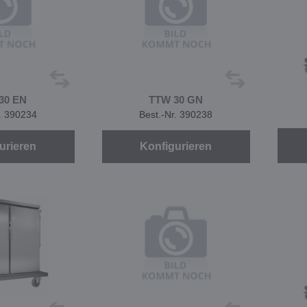
30 EN
TTW 30 GN
r. 390234
Best.-Nr. 390238
urieren
Konfigurieren