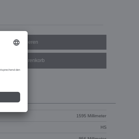
Konfigurieren
In den Warenkorb
1595 Millimeter
HS
956 Millimeter