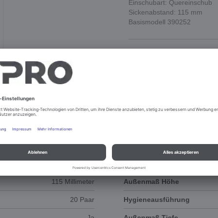
Einschubart: Quereinschub
Sickenabstand: 115 mm
Basismodell 390252
DOKUMENTE
ERSATZTEILE
115 Millimeter
Außenmaß Höhe
20 Paar
Hygieneausführung
Ja
Außenmaß Tiefe