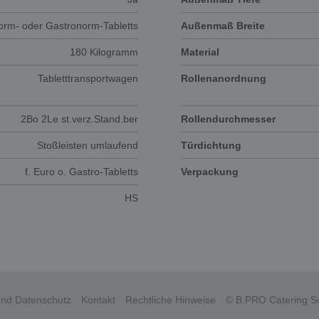
orm- oder Gastronorm-Tabletts
Außenmaß Breite
180 Kilogramm
Material
Tabletttransportwagen
Rollenanordnung
2Bo 2Le st.verz.Stand.ber
Rollendurchmesser
Stoßleisten umlaufend
Türdichtung
f. Euro o. Gastro-Tabletts
Verpackung
HS
nd Datenschutz
Kontakt
Rechtliche Hinweise
© B.PRO Catering So