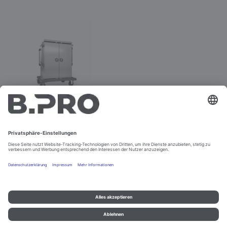
TTW-PK 16-115 DZE
Best.-Nr. 575577
Impressum und Datenschutz
Kontakt
Rechtliche Hinweise
© B.PRO Catering Solutions 2022