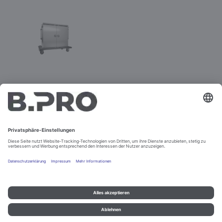
TTW-PK 24-115 DDE
Best.-Nr. 575579
Impressum und Datenschutz
Kontakt
Rechtliche Hinweise
© B.PRO Catering Solutions 2022