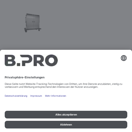
TTW-PK 30-115 DDG
Best.-Nr. 575584
Impressum und Datenschutz
Kontakt
Rechtliche Hinweise
© B.PRO Catering Solutions 2022