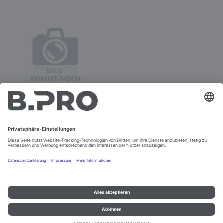
TTW PK 40 U PK
Best.-Nr. 390252
Konfigurieren
Impressum und Datenschutz
Kontakt
Rechtliche Hinweise
© B.PRO Catering Solutions 2022