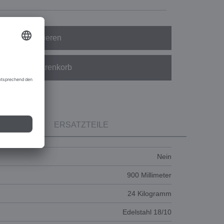
Konfigurieren
In den Warenkorb
ERSATZTEILE
Nein
900 Millimeter
24 Kilogramm
Edelstahl 18/10