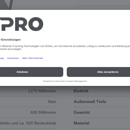
DOKUMENTE
3D-ANIMATION
1270 Millimeter
Elektrik
Nein
Außenmaß Tiefe
600 Millimeter
Gewicht
bletts und ca. 500 Besteckteile
Material