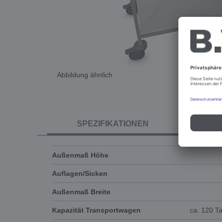
Abbildung ähnlich
SPEZIFIKATIONEN
Außenmaß Höhe
Auflagen/Sicken
Außenmaß Breite
Kapazität Transportwagen
ca. 120 Ta