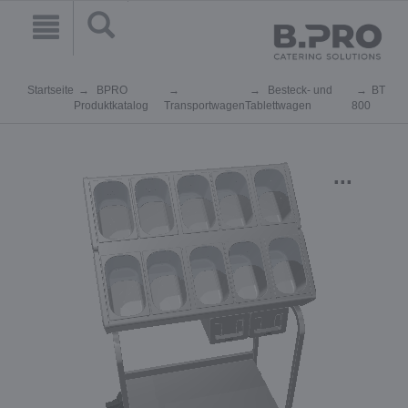
Startseite
BPRO
Besteck- und
BT
Produktkatalog
Transportwagen
Tablettwagen
800
...