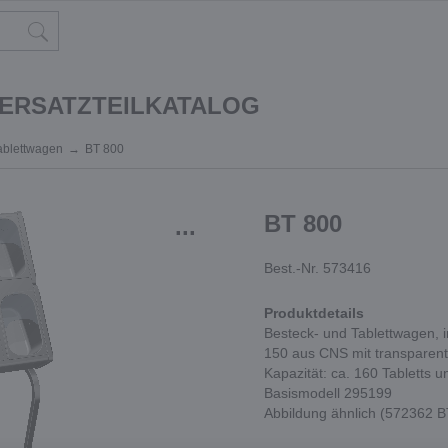
 ERSATZTEILKATALOG
ablettwagen
BT 800
BT 800
...
Best.-Nr. 573416
Produktdetails
Besteck- und Tablettwagen, 
150 aus CNS mit transparente
Kapazität: ca. 160 Tabletts u
Basismodell 295199
Abbildung ähnlich (572362 B