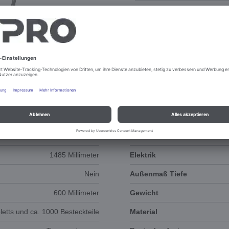
DOKUMENTE
3D-ANIMATION
1485 Millimeter
Elektrik
Nein
Außenmaß Tiefe
600 Millimeter
Gewicht
letts und ca. 1000 Besteckteile
Material