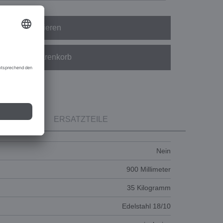
Konfigurieren
In den Warenkorb
ERSATZTEILE
Nein
900 Millimeter
35 Kilogramm
Edelstahl 18/10