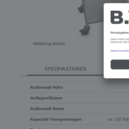
Abbildung ähnlich
SPEZIFIKATIONEN
Außenmaß Höhe
Auflagen/Sicken
Außenmaß Breite
Kapazität Transportwagen
ca. 120 Tab