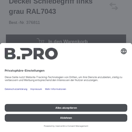
Deckel Schiebegriff links
grau RAL7043
Best.-Nr. 376811
In den Warenkorb
Impressum und Datenschutz
Kontakt
Rechtliche Hinweise
© B.PRO Catering Solutions 2022