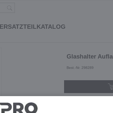
 ERSATZTEILKATALOG
Glashalter Aufl
Best.-Nr. 298289