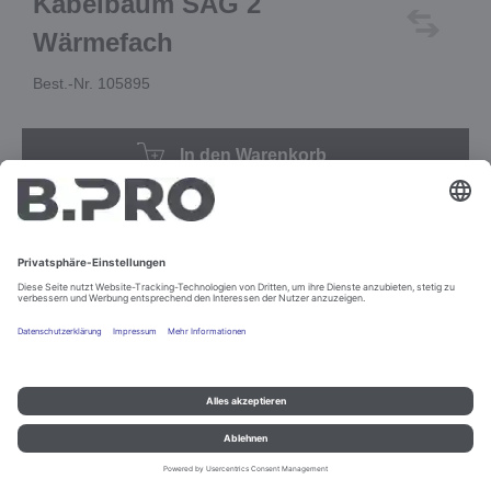
Kabelbaum SAG 2
Wärmefach
Best.-Nr. 105895
In den Warenkorb
Impressum und Datenschutz
Kontakt
Rechtliche Hinweise
© B.PRO Catering Solutions 2022