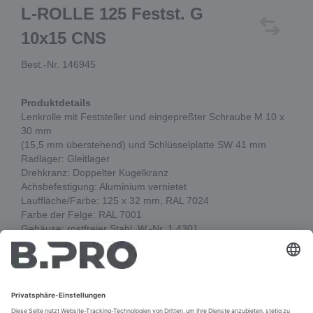
L-ROLLE 125 Festst. G
10x15 CNS
Best.-Nr. 146945
Produktdetails
Lenkrolle mit Feststeller und eingepreßter Schraube M 10 x
30 mm
(15,5 mm überstehend) und Schlüsselplatte SW 41 mm
Radlager: Gleitlager
Drehkranz: Doppelter Kugelkranz
Achsbefestigung: Aluminium vernietet
Lauffläche/Farbe: 125 x 32 mm, RAL 7024
Farbe der Felge: RAL 7001
Gehäuse: rostfreier Stahl, W.-Nr. 1.4301,
Eigenschaften Lauffläche: weiches TPR,
63 Shore, spurlos, Tragkraft: 90 kg