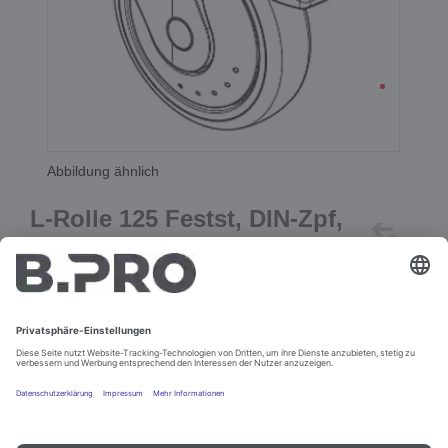
Abbildung ähnlich
L-Rolle 125 Festst, DIN-Zpf,
PA (grau)
Best.-Nr. 386499
In den Warenkorb