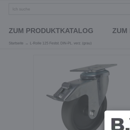
ZUM PRODUKTKATALOG
ZUM
Startseite
L-Rolle 125 Festst. DIN-PL. verz. (grau)