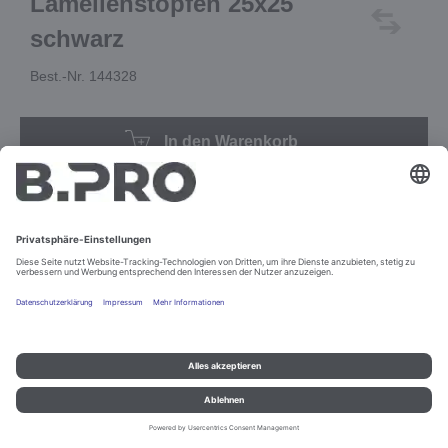
Lamellenstopfen 25x25
schwarz
Best.-Nr. 144328
In den Warenkorb
Impressum und Datenschutz
Kontakt
Rechtliche Hinweise
© B.PRO Catering Solutions 2022