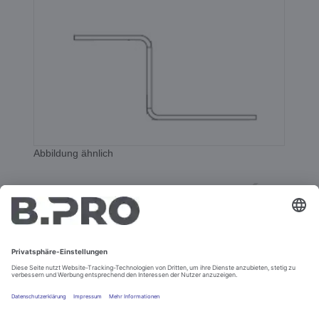
Abbildung ähnlich
Magnethalter einflüglig
Best.-Nr. 380046
In den Warenkorb