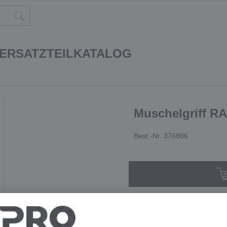
 ERSATZTEILKATALOG
Muschelgriff R
Best.-Nr. 376806