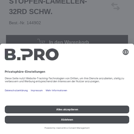
STOPFEN-LAMELLEN-
32RD SCHW.
Best.-Nr. 144902
In den Warenkorb
Impressum und Datenschutz
Kontakt
Rechtliche Hinweise
© B.PRO Catering Solutions 2022