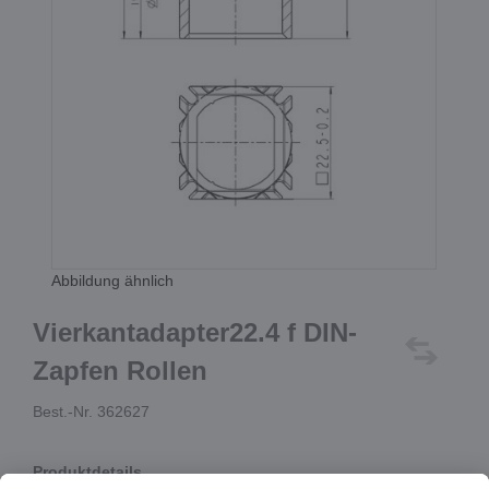
Abbildung ähnlich
Vierkantadapter22.4 f DIN-
Zapfen Rollen
Best.-Nr. 362627
Produktdetails