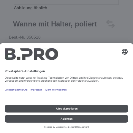
Abbildung ähnlich
Wanne mit Halter, poliert
Best.-Nr. 350518
In den Warenkorb
Impressum und Datenschutz
Kontakt
Rechtliche Hinweise
© B.PRO Catering Solutions 2022