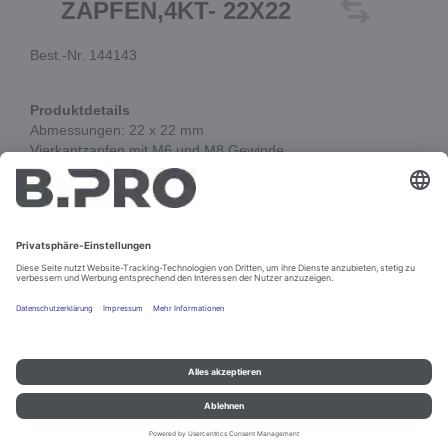
ZAPFEN,4KT- 22X22
Best.-Nr. 144143
Produktdetails
Abmessungen: 22 x 22 mm
Vierkantzapfen mit M6 und M8 Gewinde
Höhe von Gewinde M6: 31 mm über Drehkranz
Höhe von Gewinde M8: 21 mm über Drehkranz
In den Warenkorb
Impressum und Datenschutz
Kontakt
Rechtliche Hinweise
© B.PRO Catering Solutions 2022