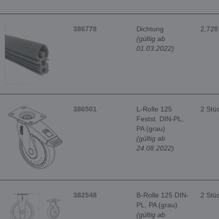
386778
Dichtung
2,728
(gültig ab
01.03.2022)
386501
L-Rolle 125
2 Stü
Festst. DIN-PL,
PA (grau)
(gültig ab
24.08.2022)
382548
B-Rolle 125 DIN-
2 Stü
PL, PA (grau)
(gültig ab