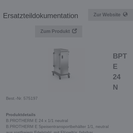
Ersatzteildokumentation
Zur Website
Zum Produkt
BPT
E
24
N
Best.-Nr. 575197
Produktdetails
B.PROTHERM E 24 x 1/1 neutral
B.PROTHERM E Speisentransportbehälter 1/1, neutral
aus rostfreiem Edelstahl, mit Flügeltür, fahrbar.