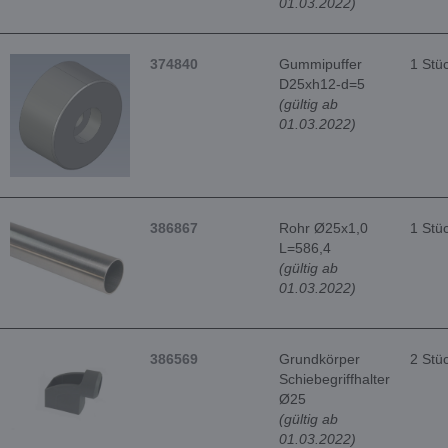
01.03.2022)
374840
Gummipuffer
1 Stü
D25xh12-d=5
(gültig ab
01.03.2022)
386867
Rohr Ø25x1,0
1 Stü
L=586,4
(gültig ab
01.03.2022)
386569
Grundkörper
2 Stü
Schiebegriffhalter
Ø25
(gültig ab
01.03.2022)