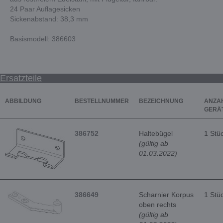
24 Paar Auflagesicken
Sickenabstand: 38,3 mm
Basismodell: 386603
Ersatzteile
ABBILDUNG
BESTELLNUMMER
BEZEICHNUNG
ANZAH
GERÄ
386752
Haltebügel
1 Stü
(gültig ab
01.03.2022)
386649
Scharnier Korpus
1 Stü
oben rechts
(gültig ab